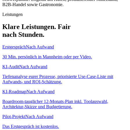
B2B-Handel sowie Gastronomie.
Leistungen
Klare Leistungen. Fair
nach Stunden.
Erstgespräch
Nach Aufwand
30 Min. persönlich in Mannheim oder per Video.
KI-Audit
Nach Aufwand
Tiefenanalyse eurer Prozesse, priorisierte Use-Case-Liste mit
Aufwands- und ROI-Schätzung.
KI-Roadmap
Nach Aufwand
Boardroom-tauglicher 12-Monats-Plan inkl. Toolauswahl,
Architektur-Skizze und Budgetierung.
Pilot-Projekt
Nach Aufwand
Das Erstgespräch ist kostenlos.