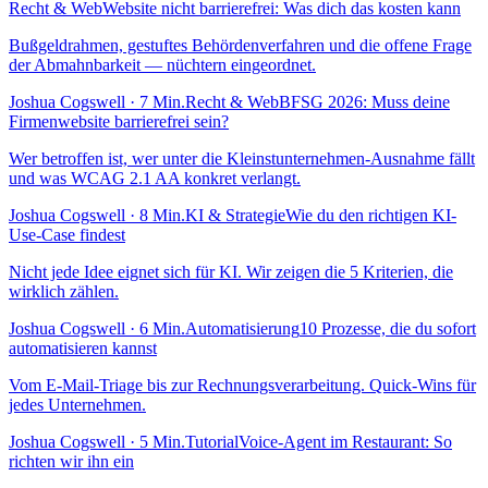
Recht & Web
Website nicht barrierefrei: Was dich das kosten kann
Bußgeldrahmen, gestuftes Behördenverfahren und die offene Frage
der Abmahnbarkeit — nüchtern eingeordnet.
Joshua Cogswell · 7 Min.
Recht & Web
BFSG 2026: Muss deine
Firmenwebsite barrierefrei sein?
Wer betroffen ist, wer unter die Kleinstunternehmen-Ausnahme fällt
und was WCAG 2.1 AA konkret verlangt.
Joshua Cogswell · 8 Min.
KI & Strategie
Wie du den richtigen KI-
Use-Case findest
Nicht jede Idee eignet sich für KI. Wir zeigen die 5 Kriterien, die
wirklich zählen.
Joshua Cogswell · 6 Min.
Automatisierung
10 Prozesse, die du sofort
automatisieren kannst
Vom E-Mail-Triage bis zur Rechnungsverarbeitung. Quick-Wins für
jedes Unternehmen.
Joshua Cogswell · 5 Min.
Tutorial
Voice-Agent im Restaurant: So
richten wir ihn ein