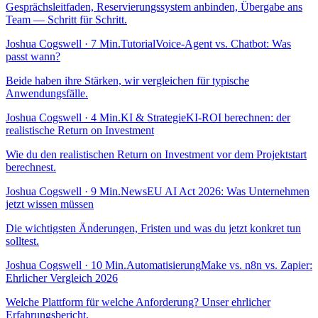
Gesprächsleitfaden, Reservierungssystem anbinden, Übergabe ans
Team — Schritt für Schritt.
Joshua Cogswell · 7 Min.
Tutorial
Voice-Agent vs. Chatbot: Was
passt wann?
Beide haben ihre Stärken, wir vergleichen für typische
Anwendungsfälle.
Joshua Cogswell · 4 Min.
KI & Strategie
KI-ROI berechnen: der
realistische Return on Investment
Wie du den realistischen Return on Investment vor dem Projektstart
berechnest.
Joshua Cogswell · 9 Min.
News
EU AI Act 2026: Was Unternehmen
jetzt wissen müssen
Die wichtigsten Änderungen, Fristen und was du jetzt konkret tun
solltest.
Joshua Cogswell · 10 Min.
Automatisierung
Make vs. n8n vs. Zapier:
Ehrlicher Vergleich 2026
Welche Plattform für welche Anforderung? Unser ehrlicher
Erfahrungsbericht.