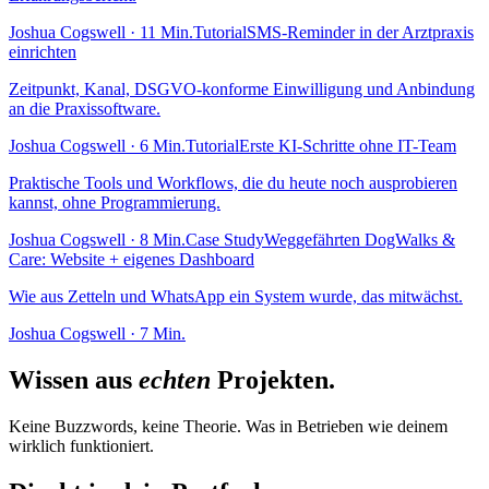
Joshua Cogswell · 11 Min.
Tutorial
SMS-Reminder in der Arztpraxis
einrichten
Zeitpunkt, Kanal, DSGVO-konforme Einwilligung und Anbindung
an die Praxissoftware.
Joshua Cogswell · 6 Min.
Tutorial
Erste KI-Schritte ohne IT-Team
Praktische Tools und Workflows, die du heute noch ausprobieren
kannst, ohne Programmierung.
Joshua Cogswell · 8 Min.
Case Study
Weggefährten DogWalks &
Care: Website + eigenes Dashboard
Wie aus Zetteln und WhatsApp ein System wurde, das mitwächst.
Joshua Cogswell · 7 Min.
Wissen aus
echten
Projekten.
Keine Buzzwords, keine Theorie. Was in Betrieben wie deinem
wirklich funktioniert.